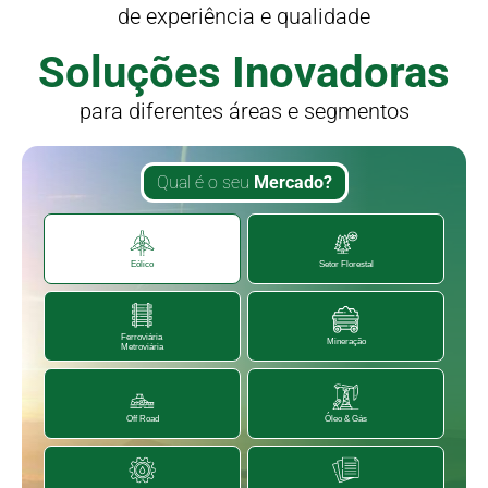
de experiência e qualidade
Soluções Inovadoras
para diferentes áreas e segmentos
Qual é o seu
Mercado?
Eólico
Setor Florestal
Ferroviária
Mineração
Metroviária
Off Road
Óleo & Gás