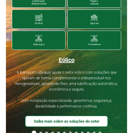
Lubrificação
Papel e
Abastecimento
celulose
Agrícola
Oil Mist
Siderúrgica
Cimenteiras
Eólico
A Eximport Lubequip apoia o setor eólico com soluções que
operam de forma complementar e indispensável nos
Aerogeradores, garantindo-lhes uma lubrificação automática,
econômica e segura.
Com instalação especializada, garantimos segurança,
durabilidade e performance contínua.
Saiba mais sobre as soluções do setor