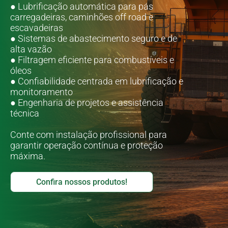
● Lubrificação automática para pás
carregadeiras, caminhões off road e
escavadeiras
● Sistemas de abastecimento seguro e de
alta vazão
● Filtragem eficiente para combustíveis e
óleos
● Confiabilidade centrada em lubrificação e
monitoramento
● Engenharia de projetos e assistência
técnica
Conte com instalação profissional para
garantir operação contínua e proteção
máxima.
Confira nossos produtos!