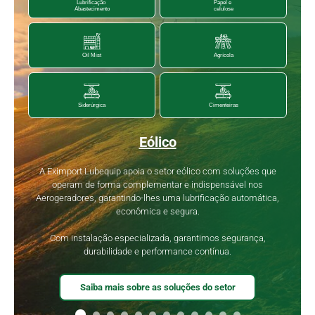
Lubrificação
Papel e
Abastecimento
celulose
Agrícola
Oil Mist
Siderúrgica
Cimenteiras
Eólico
A Eximport Lubequip apoia o setor eólico com soluções que
operam de forma complementar e indispensável nos
Aerogeradores, garantindo-lhes uma lubrificação automática,
econômica e segura.
Com instalação especializada, garantimos segurança,
durabilidade e performance contínua.
Saiba mais sobre as soluções do setor