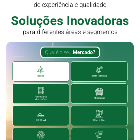
de experiência e qualidade
Soluções Inovadoras
para diferentes áreas e segmentos
Qual é o seu
Mercado?
Eólico
Setor Florestal
Ferroviária
Mineração
Metroviária
Off Road
Óleo & Gás