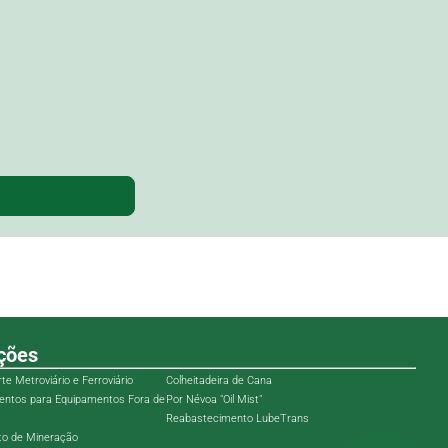
ções
te Metroviário e Ferroviário
Colheitadeira de Cana
entos para Equipamentos Fora de
Por Névoa "Oil Mist"
Reabastecimento LubeTrans
o de Mineração