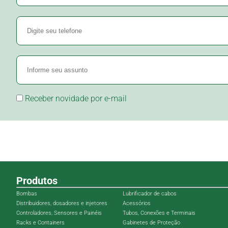
Receber novidade por e-mail
Produtos
Bombas
Lubrificador de cabos
Distribuidores, dosadores e injetores
Acessórios
Controladores, Sensores e Painéis
Tubos, Conexões e Terminais
Racks e Containers
Gabinetes de Proteção