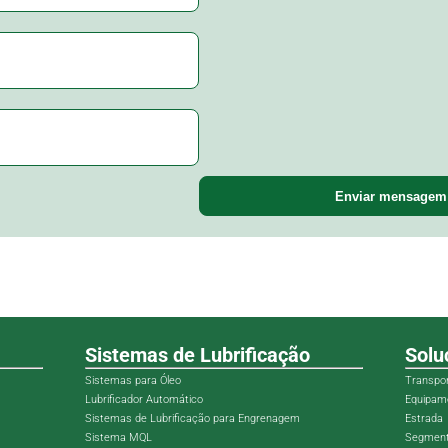
Enviar mensagem
Sistemas de Lubrificação
Solu
Sistemas para Óleo
Transpor
Lubrificador Automático
Equipam
Sistemas de Lubrificação para Engrenagem
Estrada
Sistema MQL
Segment